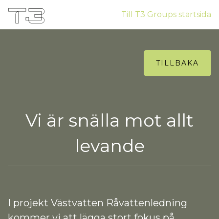
Till T3 Groups startsida
TILLBAKA
Vi är snälla mot allt
levande
I projekt Västvatten Råvattenledning
kommer vi att lägga stort fokus på