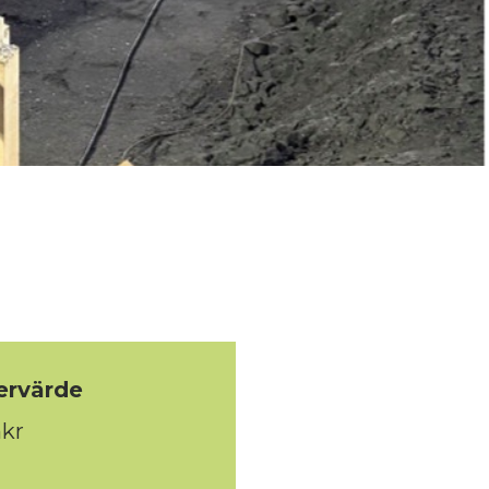
ervärde
kr