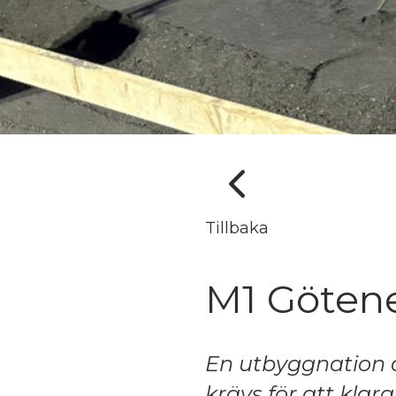
Tillbaka
M1 Götene
En utbyggnation av
krävs för att klar