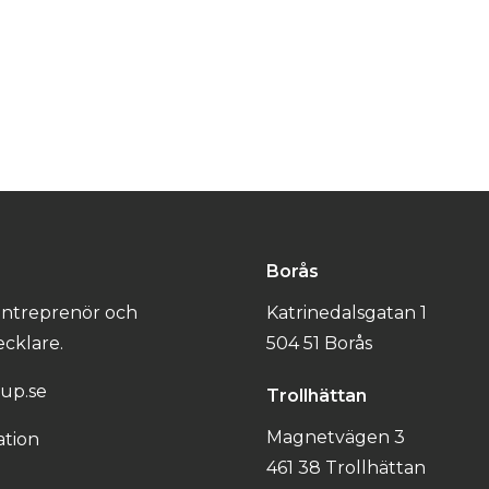
Borås
 entreprenör och
Katrinedalsgatan 1
cklare.
504 51 Borås
up.se
Trollhättan
Magnetvägen 3
ation
461 38 Trollhättan