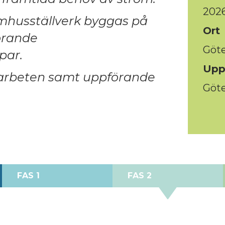
202
omhusställverk byggas på
Ort
örande
Göt
par.
Upp
arbeten samt uppförande
Göte
FAS 1
FAS 2