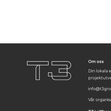
Om oss
Din lokala
projektutve
info@t3gro
Vår organis