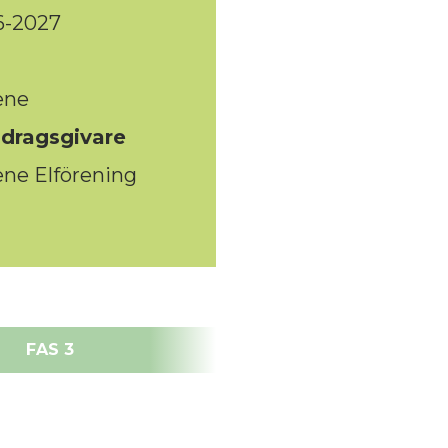
6-2027
ene
dragsgivare
ne Elförening
FAS 3