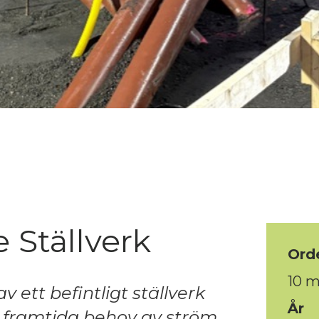
 Ställverk
Ord
10 m
 ett befintligt ställverk
År
a framtida behov av ström.