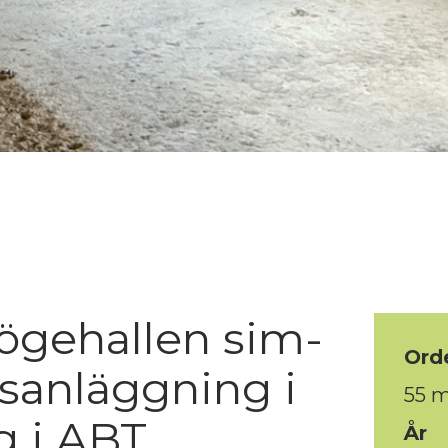
ögehallen sim-
Ord
tsanläggning i
55 
g i ABT
År