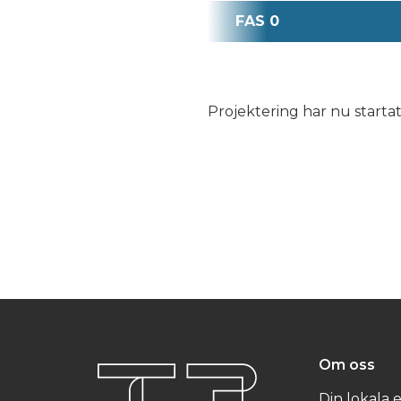
FAS 0
Projektering har nu startat
Om oss
Din lokala