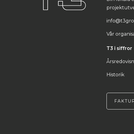
projektutve
info@t3gro
Vår organis
T3 i siffror
Årsredovisn
Historik
FAKTU