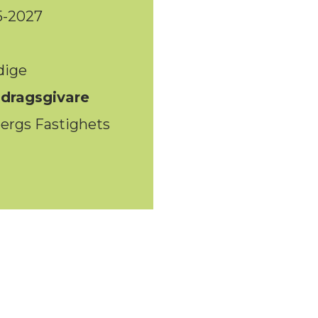
5-2027
dige
dragsgivare
ergs Fastighets