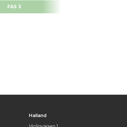
FAS 3
Halland
Violinvägen 1