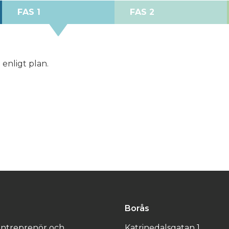
FAS 1
FAS 2
 enligt plan.
Borås
 entreprenör och
Katrinedalsgatan 1