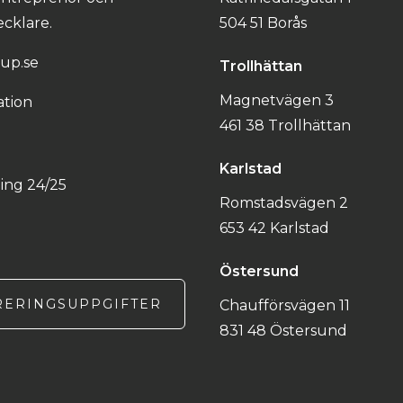
cklare.
504 51 Borås
up.se
Trollhättan
Magnetvägen 3
ation
461 38 Trollhättan
Karlstad
ing 24/25
Romstadsvägen 2
653 42 Karlstad
Östersund
RERINGSUPPGIFTER
Chaufförsvägen 11
831 48 Östersund