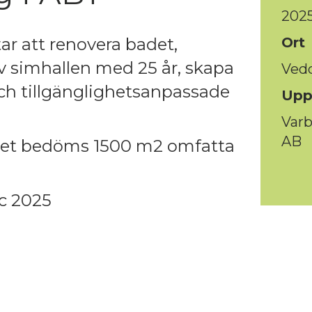
202
r att renovera badet,
Ort
v simhallen med 25 år, skapa
Ved
h tillgänglighetsanpassade
Upp
Varb
AB
et bedöms 1500 m2 omfatta
ec 2025