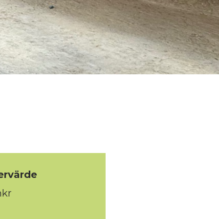
ervärde
mkr