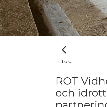
Tillbaka
ROT Vidh
och idrot
partnerin