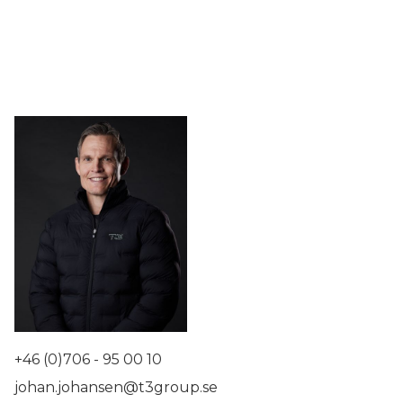
+46 (0)706 - 95 00 10
johan.johansen@t3group.se