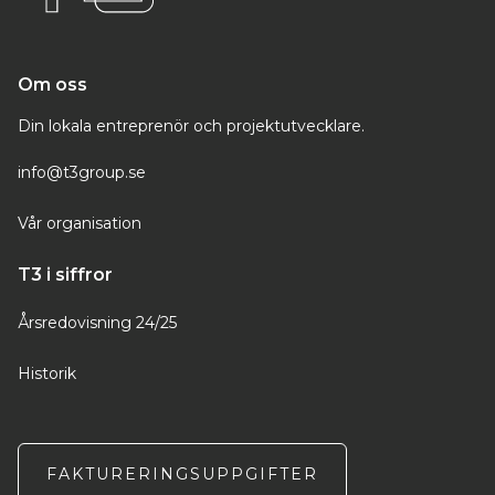
Om oss
Din lokala entreprenör och projektutvecklare.
info@t3group.se
Vår organisation
T3 i siffror
Årsredovisning 24/25
Historik
FAKTURERINGSUPPGIFTER