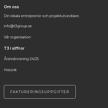
Om oss
Din lokala entreprenör och projektutvecklare.
info@t3group.se
Vår organisation
T3 i siffror
Årsredovisning 24/25
Historik
FAKTURERINGSUPPGIFTER