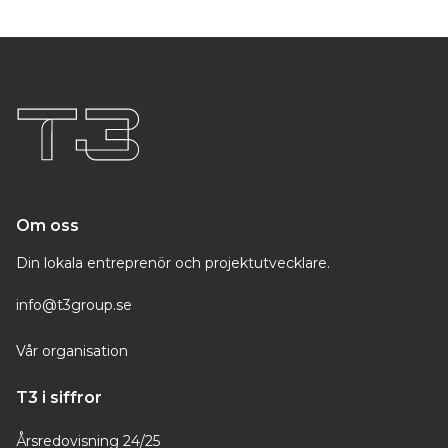
Om oss
Din lokala entreprenör och projektutvecklare.
info@t3group.se
Vår organisation
T3 i siffror
Årsredovisning 24/25