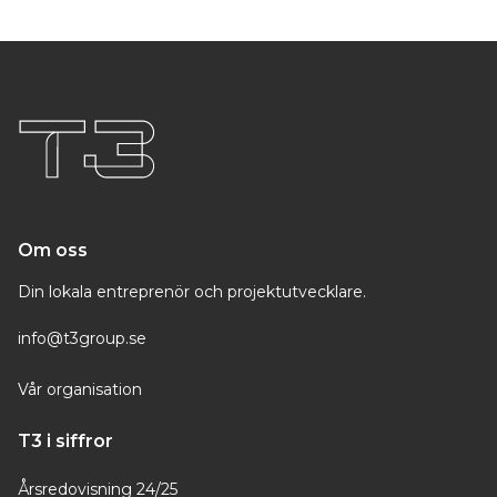
Om oss
Din lokala entreprenör och projektutvecklare.
info@t3group.se
Vår organisation
T3 i siffror
Årsredovisning 24/25