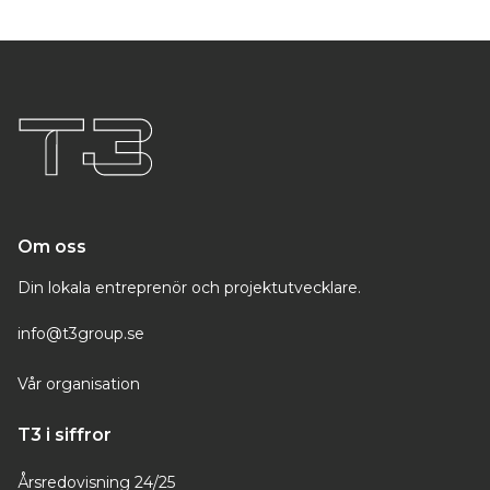
Om oss
Din lokala entreprenör och projektutvecklare.
info@t3group.se
Vår organisation
T3 i siffror
Årsredovisning 24/25