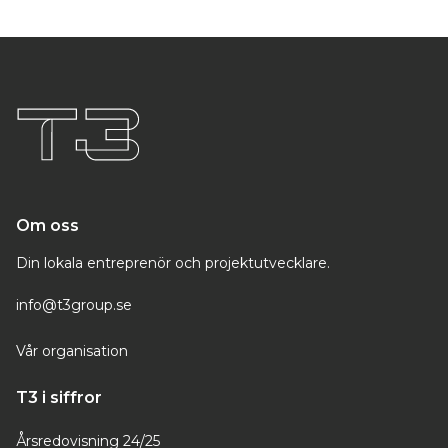
Om oss
Din lokala entreprenör och projektutvecklare.
info@t3group.se
Vår organisation
T3 i siffror
Årsredovisning 24/25